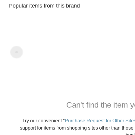
Popular items from this brand
Can't find the item y
Try our convenient "
Purchase Request for Other Site
support for items from shopping sites other than those